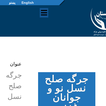
English
پښتو
عنوان
جرگه
جرگه صلح
صلح
نسل نو و
جوانان
نسل