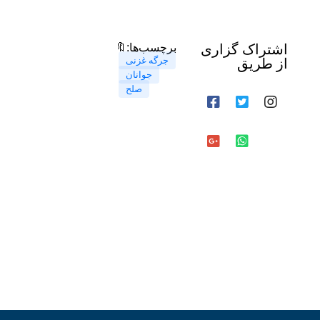
اشتراک گزاری
🔖برچسب‌ها:
جرگه غزنی
از طریق
جوانان
صلح