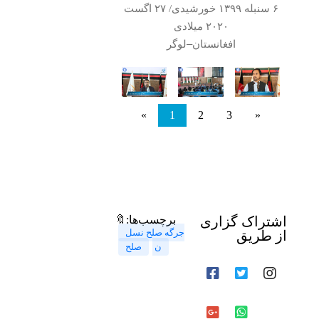
۶
سنبله
۱۳۹۹
خورشیدی/
۲۷
اگست
۲۰۲۰
میلادی
–
افغانستان
لوگر
«
1
2
3
»
اشتراک گزاری
🔖برچسب‌ها:
جرگه صلح نسل
از طریق
ن
صلح