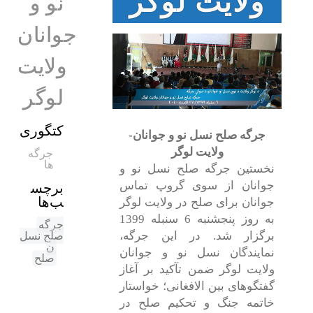
ولایت لوگر
نو و
جوانان
ولایت
لوگر
کتگوری
جرگه صلح نسل نو و جوانان-
ولایت لوگر
جرگه
ها
نخستین جرگه صلح نسل نو و
جوانان از سوی گروپ تماس
برچس
ب‌ها
جوانان برای صلح در ولایت لوگر
به روز پنجشنبه 6 سنبله 1399
جرگه
برگزار شد. در این جرگه،
صلح نسل
ن
نمایندگان نسل نو و جوانان
صلح
ولایت لوگر ضمن تآکید بر آغاز
گفتگوهای بین الافغانی؛ خواستار
خاتمه جنگ و تحکیم صلح در