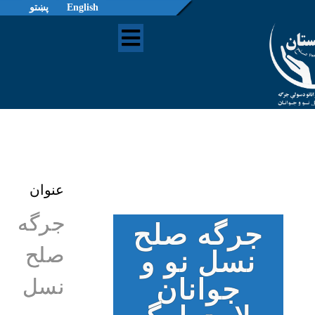
English
پښتو
عنوان
جرگه
جرگه صلح
صلح
نسل نو و
جوانان
نسل